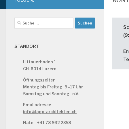
KON
FOLGEN:
Suche
Sc
nach:
(9
STANDORT
Em
Te
Littauerboden 1
CH-6014 Luzern
Öffnungszeiten
Montag bis Freitag: 9–17 Uhr
Samstag und Sonntag: n.V.
Emailadresse
info@lago-architekten.ch
Natel
+41 78 932 2358