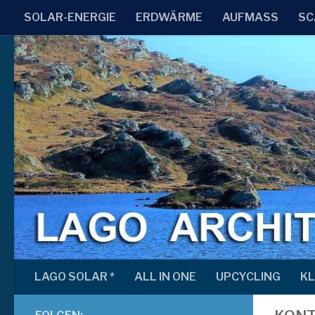
SOLAR-ENERGIE
ERDWÄRME
AUFMASS
SC
Zum Inhalt springen
LAGO SOLAR *
ALL IN ONE
UPCYCLING
KL