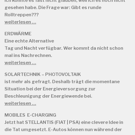
ich konnte es fast nicht glauben, weil ich es noch nicht
gesehen habe. Die Frage war: Gibt es runde
Rolltreppen???
weiterlesen …
ERDWÄRME
Eine echte Alternative
Tag und Nacht verfügbar. Wer kommt da nicht schon
mal ins Nachrechnen.
weiterlesen …
SOLARTECHNIK – PHOTOVOLTAIK
ist mehr als gefragt. Deshalb trägt die momentane
Situation bei der Energieversorgung zur
Beschleunigung der Energiewende bei.
weiterlesen …
MOBILES E-CHARGING
Jetzt hat STELLANTIS (FIAT | PSA) eine clevere Idee in
die Tat umgesetzt. E-Autos können nun während der