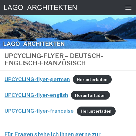
Zum Inhalt springen
UPCYCLING-FLYER – DEUTSCH-
ENGLISCH-FRANZÖSISCH
UPCYCLING-flyer-german
Herunterladen
UPCYCLING-flyer-english
Herunterladen
UPCYCLING-flyer-francaise
Herunterladen
Für Fragen stehe ich Ihnen gerne zur