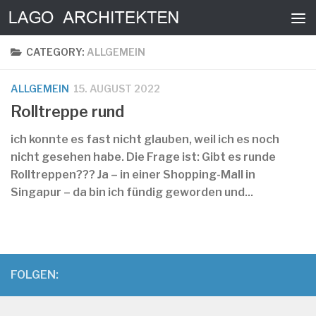
Skip to content
CATEGORY:
ALLGEMEIN
ALLGEMEIN
15. AUGUST 2022
Rolltreppe rund
ich konnte es fast nicht glauben, weil ich es noch
nicht gesehen habe. Die Frage ist: Gibt es runde
Rolltreppen??? Ja – in einer Shopping-Mall in
Singapur – da bin ich fündig geworden und...
FOLGEN: