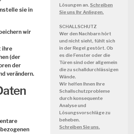
r
Lösungen an.
Schreiben
telle sie in
Sie uns Ihr Anliegen.
SCHALLSCHUTZ
peichern wir
Wer den Nachbarn hört
und nicht sieht, fühlt sich
 ihre
in der Regel gestört. Ob
es die Fenster oder die
hen (der
Türen sind oder allgemein
oren der
die zu schalldurchlässigen
nd verändern.
Wände.
Wir helfen Ihnen Ihre
Daten
Schallschutzprobleme
durch konsequente
Analyse und
Lösungsvorschläge zu
beheben.
mentare
Schreiben Sie uns.
enbezogenen