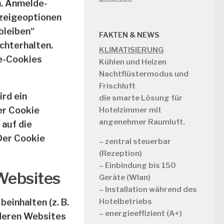
. Anmelde-
nzeigeoptionen
bleiben“
FAKTEN & NEWS
chterhalten.
KLIMATISIERUNG
e-Cookies
Kühlen und Heizen
Nachtflüstermodus und
Frischluft
ird ein
die smarte Lösung für
er Cookie
Hotelzimmer mit
angenehmer Raumluft.
auf die
 Der Cookie
– zentral steuerbar
(Rezeption)
– Einbindung bis 150
Websites
Geräte (Wlan)
– Installation während des
einhalten (z. B.
Hotelbetriebs
– energieeffizient (A+)
anderen Websites