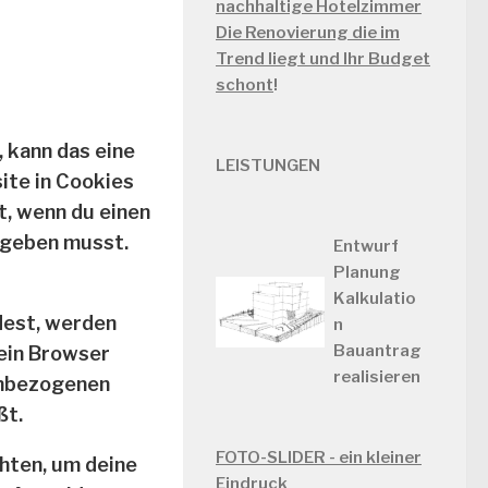
nachhaltige Hotelzimmer
Die Renovierung die im
Trend liegt und Ihr Budget
schont
!
 kann das eine
LEISTUNGEN
ite in Cookies
t, wenn du einen
ngeben musst.
Entwurf
Planung
Kalkulatio
ldest, werden
n
Bauantrag
dein Browser
realisieren
enbezogenen
ßt.
FOTO-SLIDER - ein kleiner
hten, um deine
Eindruck