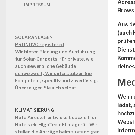
Adress
IMPRESSUM
Browse
Aus de
(auch 
SOLARANLAGEN
prüfen
PRONOVO registered
Dienst
Wir bieten Planung und Ausführung
Kommen
für Solar-Carports, für private, wie
deines
auch gewerbliche Gebäude
schweizweit, Wir unterstützen Sie
Med
kompetent, speditiv und zuverlässig.
Überzeugen Sie sich selbst!
Wenn d
lädst,
KLIMATISIERUNG
hochzu
HotelAirco.ch
entwickelt speziell für
Websit
Hotels ein HighTech-Klimagerät. Wir
Inform
stellen die Anträge beim zuständigen