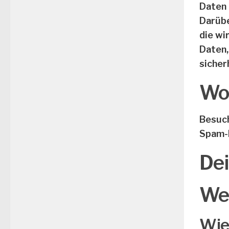
Daten 
Darübe
die wi
Daten,
sicher
Woh
Besuch
Spam-
Dei
Wei
Wie