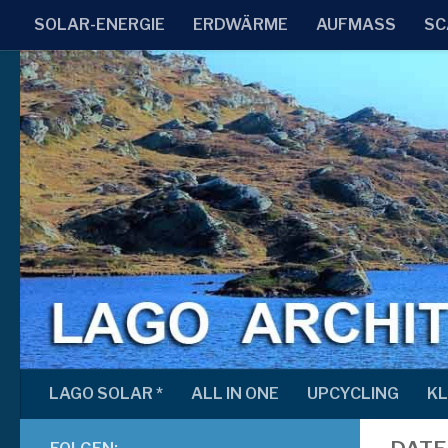
SOLAR-ENERGIE
ERDWÄRME
AUFMASS
SC
Zum Inhalt springen
LAGO SOLAR *
ALL IN ONE
UPCYCLING
KL