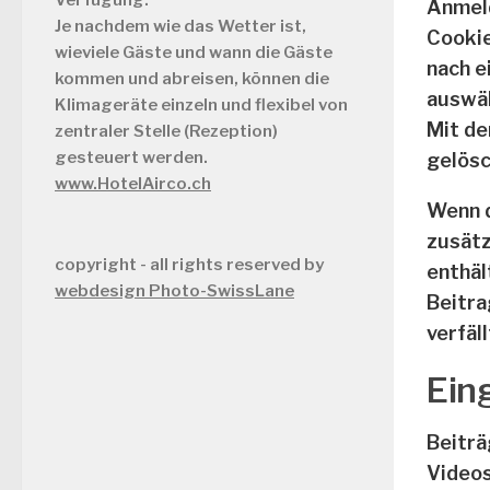
Anmeld
Je nachdem wie das Wetter ist,
Cookie
wieviele Gäste und wann die Gäste
nach e
kommen und abreisen, können die
auswäh
Klimageräte einzeln und flexibel von
Mit d
zentraler Stelle (Rezeption)
gesteuert werden.
gelösc
www.HotelAirco.ch
Wenn d
zusätz
copyright - all rights reserved by
enthäl
webdesign Photo-SwissLane
Beitra
verfäl
Ein
Beiträ
Videos