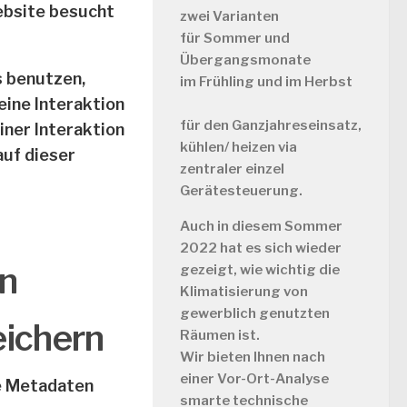
Website besucht
zwei Varianten
für
Sommer und
Übergangsmonate
s benutzen,
im Frühling und im Herbst
eine Interaktion
für
den Ganzjahreseinsatz,
iner Interaktion
kühlen/ heizen via
auf dieser
zentraler einzel
Gerätesteuerung.
Auch in diesem Sommer
2022 hat es sich wieder
en
gezeigt, wie wichtig die
Klimatisierung von
gewerblich genutzten
eichern
Räumen ist.
Wir bieten Ihnen nach
einer Vor-Ort-Analyse
ve Metadaten
smarte technische