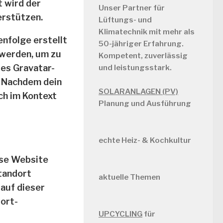
 wird der
Unser Partner für
erstützen.
Lüftungs- und
Klimatechnik mit mehr als
nfolge erstellt
50-jähriger Erfahrung.
 werden, um zu
Kompetent, zuverlässig
des Gravatar-
und leistungsstark.
. Nachdem dein
SOLARANLAGEN (PV)
ch im Kontext
Planung und Ausführung
echte Heiz- & Kochkultur
ese Website
tandort
aktuelle Themen
auf dieser
ort-
UPCYCLING
für