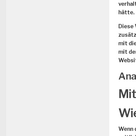
verhal
hätte.
Diese 
zusätz
mit di
mit de
Websit
Ana
Mit
Wie
Wenn d