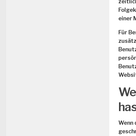
zeitli
Folgek
einer 
Für Be
zusätz
Benutz
persön
Benutz
Websit
Wel
has
Wenn d
geschr