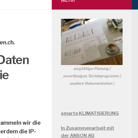
MEHR
en.ch.
Daten
sorgfältige Planung |
ie
zuverlässiges Terminprogramm |
saubere Dokumentation |
smarte KLIMATISIERUNG
ammeln wir die
In Zusammenarbeit mit
erdem die IP-
der ANSON AG