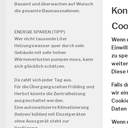
Bauamt und überwachen auf Wunsch
Kon
die gesamte Baumassnahmen.
Coo
ENERGIE SPAREN (TIPP)
Wer nicht tausende Liter
Wenn d
Heizungswasser quer durch sein
Einwil
Gebäude mit sehr hohen
zu spe
Wärmeverlusten pumpen muss, kann
weiter
sich glücklich schätzen.
Diese 
Da zahlt sich jeder Tag aus.
Falls 
Für die Übergangszeiten Frühling und
wir ei
Herbst könnte die Zentralheizung
Cookie
ausgeschaltet werden.
Eine automatisierte Klimatisierung
Daten 
(heizen/ kühlen) mit Einzelgeräten
ohne Aussgerät steht zur
Wenn d
Verfügung.