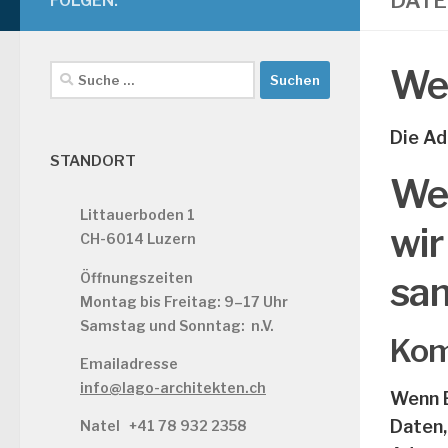
DAT
FOLGEN:
Wer
Suche
nach:
Die Ad
STANDORT
We
Littauerboden 1
wir
CH-6014 Luzern
Öffnungszeiten
sa
Montag bis Freitag: 9–17 Uhr
Samstag und Sonntag: n.V.
Kom
Emailadresse
info@lago-architekten.ch
Wenn B
Daten,
Natel
+41 78 932 2358