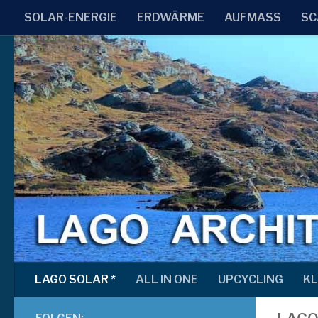
SOLAR-ENERGIE
ERDWÄRME
AUFMASS
SC
Skip to content
LAGO SOLAR *
ALL IN ONE
UPCYCLING
KL