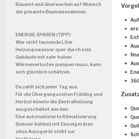
Bauamt und überwachen auf Wunsch
Vorge
die gesamte Baumassnahmen.
Auf
ers
ENERGIE SPAREN (TIPP)
Ent
Wer nicht tausende Liter
Aus
Heizungswasser quer durch sein
fin
Gebäude mit sehr hohen
Aus
Wärmeverlusten pumpen muss, kann
sich glücklich schätzen.
En
36
Da zahlt sich jeder Tag aus.
Zusat
Für die Übergangszeiten Frühling und
Herbst könnte die Zentralheizung
Qua
ausgeschaltet werden.
Eine automatisierte Klimatisierung
Qua
(heizen/ kühlen) mit Einzelgeräten
Gut
ohne Aussgerät steht zur
Sch
Verfügung.