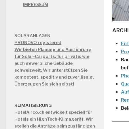
IMPRESSUM
ARCHI
SOLARANLAGEN
PRONOVO registered
Ent
Wir bieten Planung und Ausführung
Pro
für Solar-Carports, für private, wie
Bau
auch gewerbliche Gebäude
bef
schweizweit, Wir unterstützen Sie
Pho
kompetent, speditiv und zuverlässig.
Qua
Überzeugen Sie sich selbst!
Auf
Ren
KLIMATISIERUNG
Bel
HotelAirco.ch
entwickelt speziell für
Hotels ein HighTech-Klimagerät. Wir
stellen die Anträge beim zuständigen