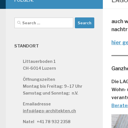
LAGO
FOLGEN:
Search
auch w
for:
nachtr
hier g
STANDORT
Littauerboden 1
Ganzh
CH-6014 Luzern
Öffnungszeiten
Die LA
Montag bis Freitag: 9–17 Uhr
Wohn- 
Samstag und Sonntag: n.V.
verant
Emailadresse
Berate
info@lago-architekten.ch
Natel
+41 78 932 2358